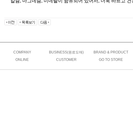
칼슘, 마그네슘, 미네랄이 함유되어 있어서, 더욱 바르고 
COMPANY
BUSINESS(원료도매)
BRAND & PRODUCT
ONLINE
인사말
CUSTOMER
제품소개
GO TO STORE
안데스소금
온라인문의
오시는길
★납품공지★
원료가격
오일&향신료
품질
질문과답변
바베큐참숯
POLICY
안데스소금이란?
자주하는질문
로그인
자료실
회원가입
이용약관
개인정보처리방침
이메일무단수집거부
온라인문의
Admin
INFORMATION