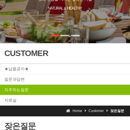
NATURAL & HEALTHY
CUSTOMER
★납품공지★
질문과답변
자주하는질문
자료실
Home
Customer
잦은질문
잦은질문