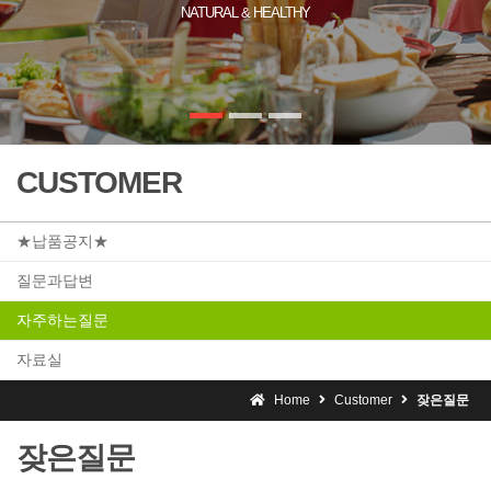
NATURAL & HEALTHY
CUSTOMER
★납품공지★
질문과답변
자주하는질문
자료실
Home
Customer
잦은질문
잦은질문