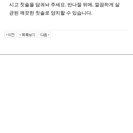
시고 칫솔을 담궈놔 주세요. 반나절 뒤에, 깔끔하게 살
균된 깨끗한 칫솔로 양치할 수 있습니다.
COMPANY
BUSINESS(원료도매)
BRAND & PRODUCT
ONLINE
인사말
CUSTOMER
제품소개
GO TO STORE
안데스소금
온라인문의
오시는길
★납품공지★
원료가격
오일&향신료
품질
질문과답변
바베큐참숯
POLICY
안데스소금이란?
자주하는질문
로그인
자료실
회원가입
이용약관
개인정보처리방침
이메일무단수집거부
온라인문의
Admin