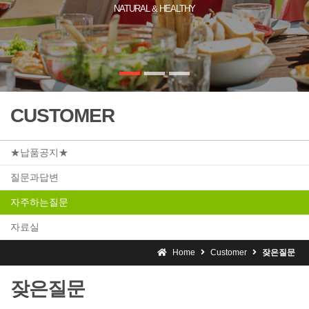
NATURAL & HEALTHY
CUSTOMER
★납품공지★
질문과답변
자주하는질문
자료실
Home
Customer
잦은질문
잦은질문