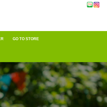
ER
GO TO STORE
★
변
문