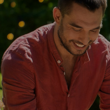
개
과
른
답
상
변
담