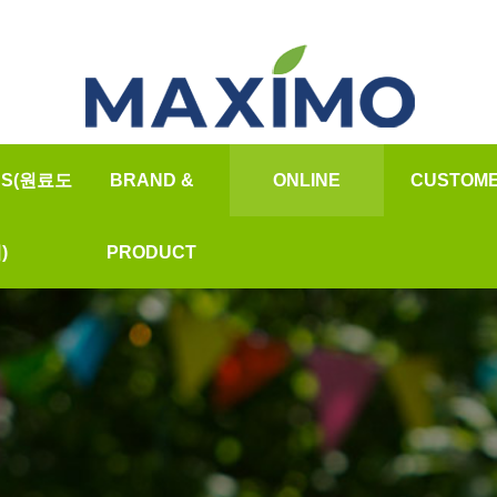
SS(원료도
BRAND &
ONLINE
CUSTOM
온라인문의
★납품공지
)
PRODUCT
질문과답
소개
안데스소금
자주하는질
가격
오일&향신료
자료실
바베큐참숯