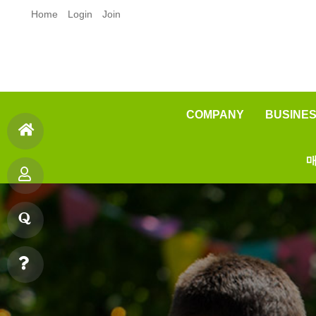
Home
Login
Join
COMPANY
BUSINE
인사말
매
홈
오시는길
제품
으
제
품질
원료
로
안데스소금이란?
품
질
소
문
빠