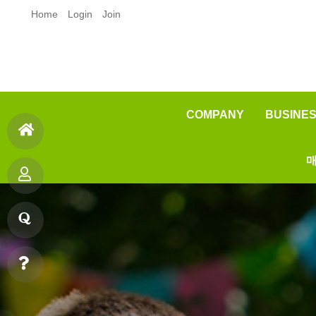
Home
Login
Join
COMPANY
BUSINE
인사말
매
홈
오시는길
제품
으
제
품질
원료
로
안데스소금이란?
품
질
소
문
빠