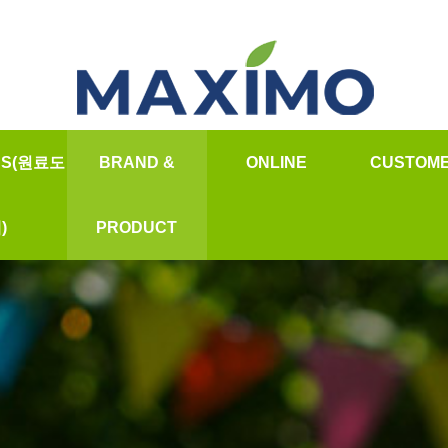
SS(원료도
BRAND &
ONLINE
CUSTOM
온라인문의
★납품공지
)
PRODUCT
질문과답
소개
안데스소금
자주하는질
가격
오일&향신료
자료실
바베큐참숯