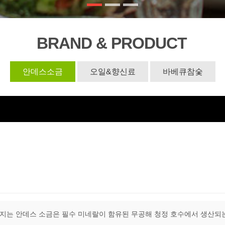
BRAND & PRODUCT
안데스소금
오일&향신료
바베큐참숯
어지는 안데스 소금은 필수 미네랄이 함유된 무공해 청정 호수에서 생산되는 