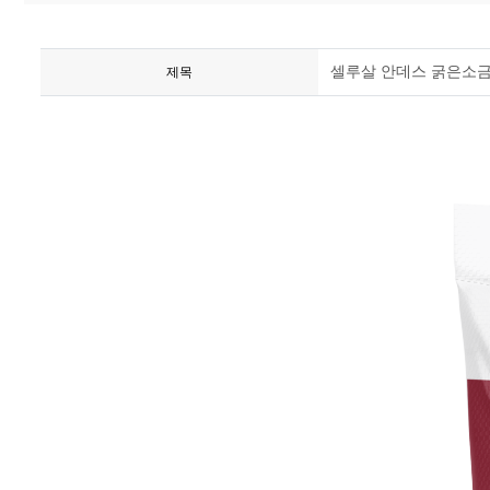
셀루살 안데스 굵은소금 
제목