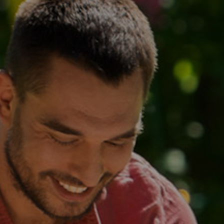
개
과
른
답
상
변
담