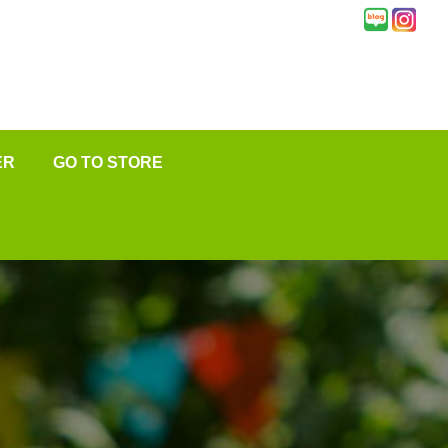
ER
GO TO STORE
★
변
문