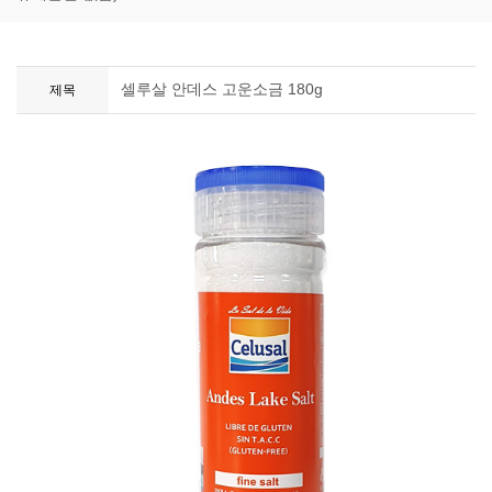
셀루살 안데스 고운소금 180g
제목