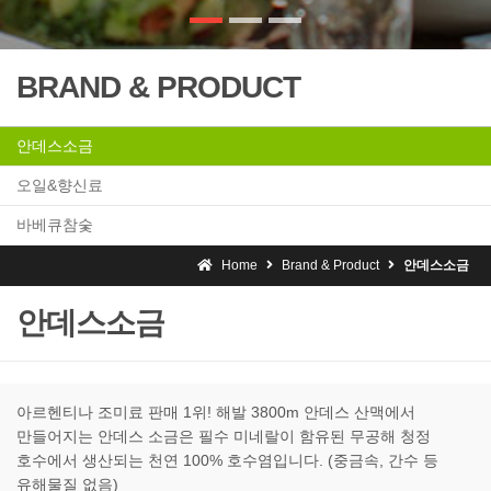
BRAND & PRODUCT
안데스소금
오일&향신료
바베큐참숯
Home
Brand & Product
안데스소금
안데스소금
아르헨티나 조미료 판매 1위! 해발 3800m 안데스 산맥에서
만들어지는 안데스 소금은 필수 미네랄이 함유된 무공해 청정
호수에서 생산되는 천연 100% 호수염입니다. (중금속, 간수 등
유해물질 없음)