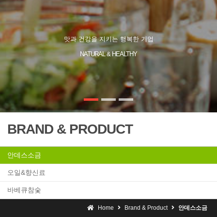
BRAND & PRODUCT
안데스소금
오일&향신료
바베큐참숯
Home
Brand & Product
안데스소금