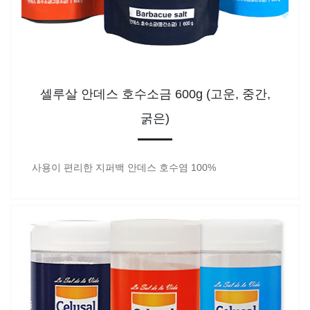
셀루살 안데스 호수소금 600g (고운, 중간,
굵은)
사용이 편리한 지퍼백 안데스 호수염 100%