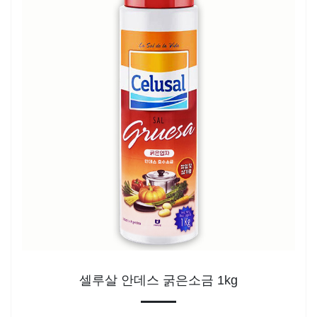
셀루살 안데스 굵은소금 1kg