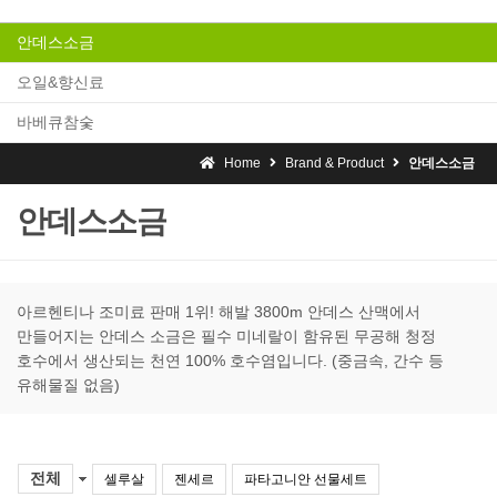
안데스소금
오일&향신료
바베큐참숯
Home
Brand & Product
안데스소금
안데스소금
아르헨티나 조미료 판매 1위! 해발 3800m 안데스 산맥에서
만들어지는 안데스 소금은 필수 미네랄이 함유된 무공해 청정
호수에서 생산되는 천연 100% 호수염입니다. (중금속, 간수 등
유해물질 없음)
전체
셀루살
젠세르
파타고니안 선물세트