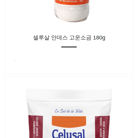
셀루살 안데스 고운소금 180g
.