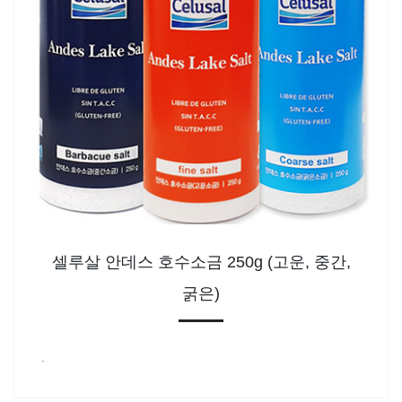
셀루살 안데스 호수소금 250g (고운, 중간,
굵은)
.